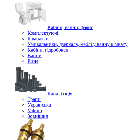
Кабіни, ванни, фаянс
Комплектуючі
Компакти
Умивальники, дзеркала, меблі у ванну кімнату
Кабіни, гідробокси
Ванни
Різне
Каналізація
Трапи
Українська
Valrom
Зовнішня