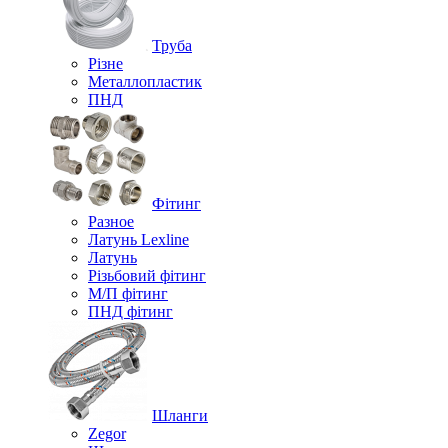
Труба
Різне
Металлопластик
ПНД
Фітинг
Разное
Латунь Lexline
Латунь
Різьбовий фітинг
М/П фітинг
ПНД фітинг
Шланги
Zegor