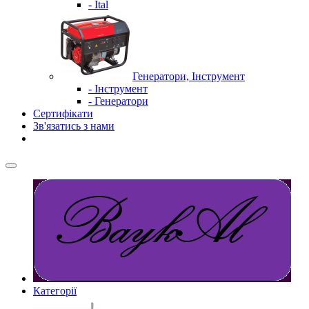
- Ital
Генератори, Інструмент
- Інструмент
- Генератори
Сертифікати
Зв'язатись з нами
Категорії