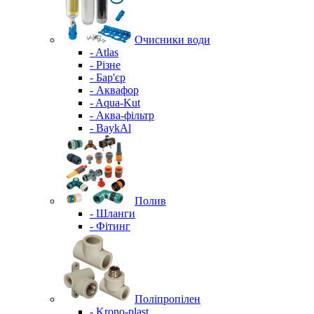
Очисники води
- Atlas
- Різне
- Бар'єр
- Аквафор
- Aqua-Kut
- Аква-фільтр
- BaykAl
Полив
- Шланги
- Фітинг
Поліпропілен
- Krono-plast