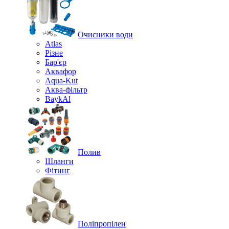
Очисники води
Atlas
Різне
Бар'єр
Аквафор
Aqua-Kut
Аква-фільтр
BaykAl
Полив
Шланги
Фітинг
Поліпропілен