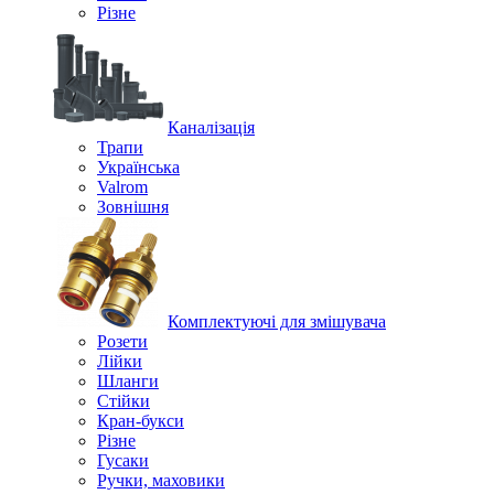
Різне
Каналізація
Трапи
Українська
Valrom
Зовнішня
Комплектуючі для змішувача
Розети
Лійки
Шланги
Стійки
Кран-букси
Різне
Гусаки
Ручки, маховики