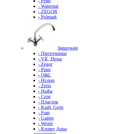
- Різні
- Waterstal
- ZEGOR
- Polmark
Змішувачі
- Проточники
- VK, Hessa
- Zegor
- Різні
- O&L
- Hi-non
- Zerix
- Haiba
- Cron
- Пластик
- Kraft, Gerts
- Frap
- Gappo
- Wezer
- Kroner, Aqua