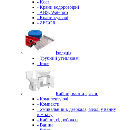
- Koer
- Крани водорозбірні
- ABS, Waterpro
- Крани кульові
- ZEGOR
Ізоляція
- Трубний утеплювач
- Інше
Кабіни, ванни, фаянс
- Комплектуючі
- Компакти
- Умивальники, дзеркала, меблі у ванну
кімнату
- Кабіни, гідробокси
- Ванни