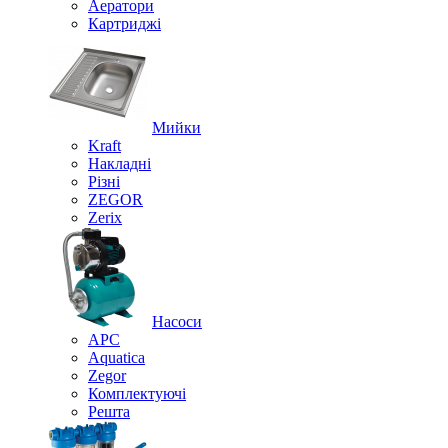
Аератори
Картриджі
Мийки
Kraft
Накладні
Різні
ZEGOR
Zerix
Насоси
APC
Aquatica
Zegor
Комплектуючі
Решта