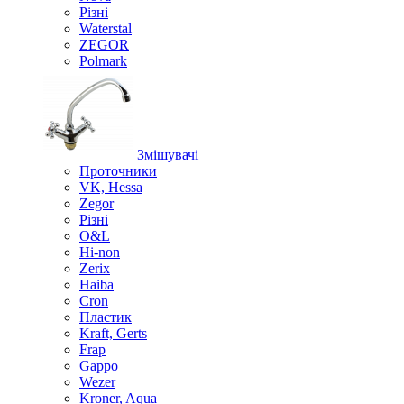
Різні
Waterstal
ZEGOR
Polmark
Змішувачі
Проточники
VK, Hessa
Zegor
Різні
O&L
Hi-non
Zerix
Haiba
Cron
Пластик
Kraft, Gerts
Frap
Gappo
Wezer
Kroner, Aqua