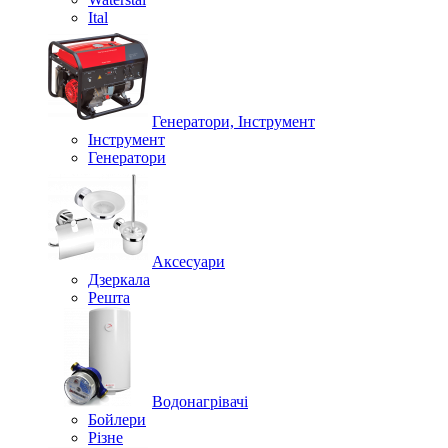
Ital
Генератори, Інструмент
Інструмент
Генератори
Аксесуари
Дзеркала
Решта
Водонагрівачі
Бойлери
Різне