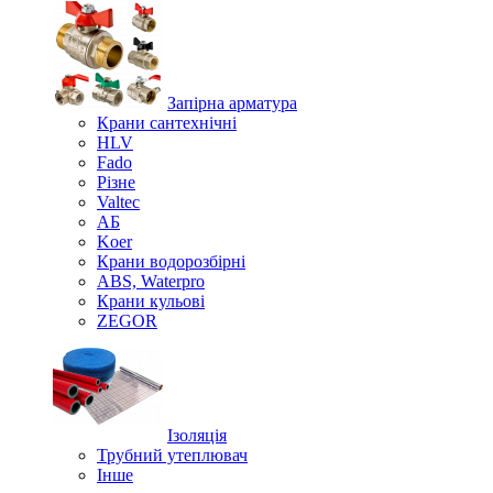
Запірна арматура
Крани сантехнічні
HLV
Fado
Різне
Valtec
АБ
Koer
Крани водорозбірні
ABS, Waterpro
Крани кульові
ZEGOR
Ізоляція
Трубний утеплювач
Інше