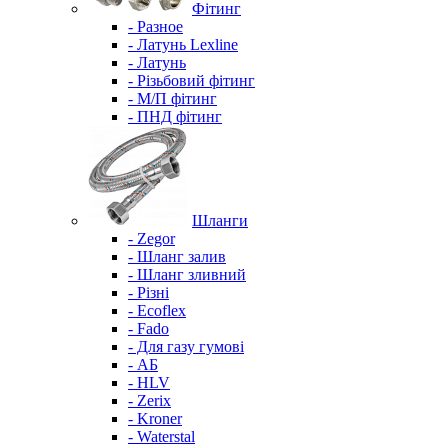
Фітинг
- Разное
- Латунь Lexline
- Латунь
- Різьбовий фітинг
- М/П фітинг
- ПНД фітинг
Шланги
- Zegor
- Шланг залив
- Шланг зливний
- Різні
- Ecoflex
- Fado
- Для газу гумові
- АБ
- HLV
- Zerix
- Kroner
- Waterstal