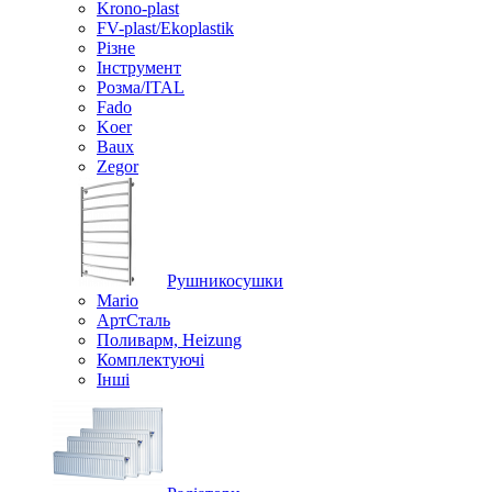
Krono-plast
FV-plast/Ekoplastik
Різне
Інструмент
Розма/ITAL
Fado
Koer
Baux
Zegor
Рушникосушки
Mario
АртСталь
Поливарм, Heizung
Комплектуючі
Інші