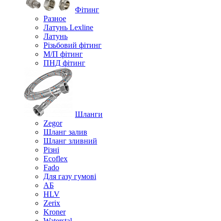
Фітинг
Разное
Латунь Lexline
Латунь
Різьбовий фітинг
М/П фітинг
ПНД фітинг
Шланги
Zegor
Шланг залив
Шланг зливний
Різні
Ecoflex
Fado
Для газу гумові
АБ
HLV
Zerix
Kroner
Waterstal