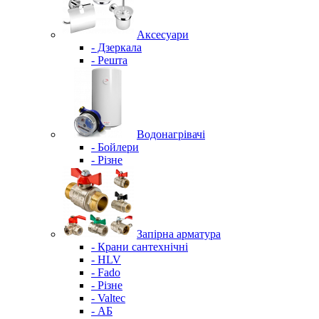
Аксесуари
- Дзеркала
- Решта
Водонагрівачі
- Бойлери
- Різне
Запірна арматура
- Крани сантехнічні
- HLV
- Fado
- Різне
- Valtec
- АБ