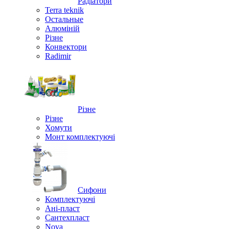
Радіатори
Terra teknik
Остальные
Алюміній
Різне
Конвектори
Radimir
Різне
Різне
Хомути
Монт комплектуючі
Сифони
Комплектуючі
Ані-пласт
Сантехпласт
Nova