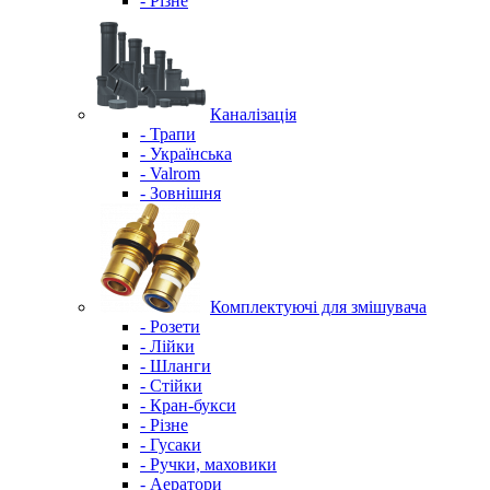
- Різне
Каналізація
- Трапи
- Українська
- Valrom
- Зовнішня
Комплектуючі для змішувача
- Розети
- Лійки
- Шланги
- Стійки
- Кран-букси
- Різне
- Гусаки
- Ручки, маховики
- Аератори