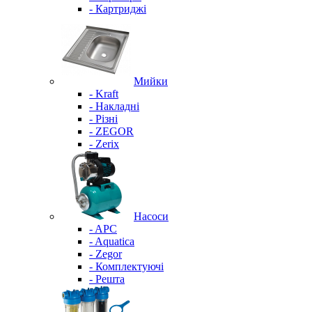
- Картриджі
Мийки
- Kraft
- Накладні
- Різні
- ZEGOR
- Zerix
Насоси
- APC
- Aquatica
- Zegor
- Комплектуючі
- Решта