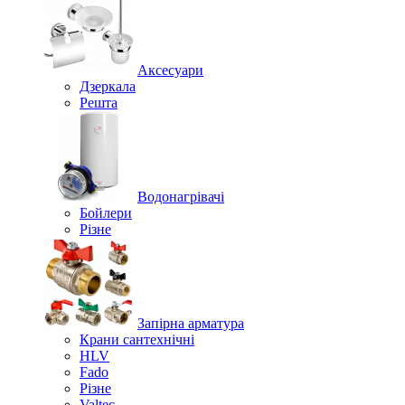
Аксесуари
Дзеркала
Решта
Водонагрівачі
Бойлери
Різне
Запірна арматура
Крани сантехнічні
HLV
Fado
Різне
Valtec