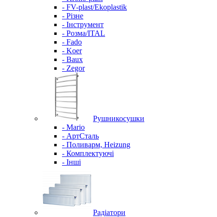
- FV-plast/Ekoplastik
- Різне
- Інструмент
- Розма/ITAL
- Fado
- Koer
- Baux
- Zegor
Рушникосушки
- Mario
- АртСталь
- Поливарм, Heizung
- Комплектуючі
- Інші
Радіатори