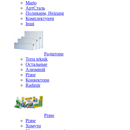
Mario
АртСталь
Поливарм, Heizung
Комплектуючі
Інші
Радіатори
Terra teknik
Остальные
Алюміній
Різне
Конвектори
Radimir
Різне
Різне
Хомути