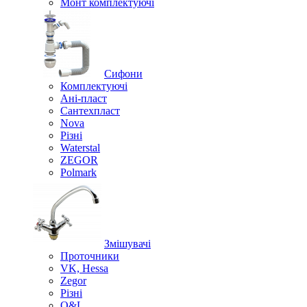
Монт комплектуючі
Сифони
Комплектуючі
Ані-пласт
Сантехпласт
Nova
Різні
Waterstal
ZEGOR
Polmark
Змішувачі
Проточники
VK, Hessa
Zegor
Різні
O&L