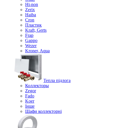
Hi-non
Zerix
Haiba
Cron
Пластик
Kraft, Gerts
Frap
Gappo
Wezer
Kroner, Aqua
Тепла підлога
Коллекторы
Zegor
Fado
Koer
Інше
Шафи коллекторні