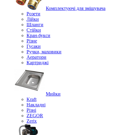
Комплектуючі для змішувача
Розети
Лійки
Шланги
Стійки
Кран-букси
Різне
Гусаки
Ручки, маховики
Аератори
Картриджі
Мийки
Kraft
Накладні
Різні
ZEGOR
Zerix