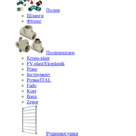
Полив
Шланги
Фітинг
Поліпропілен
Krono-plast
FV-plast/Ekoplastik
Різне
Інструмент
Розма/ITAL
Fado
Koer
Baux
Zegor
Рушникосушки