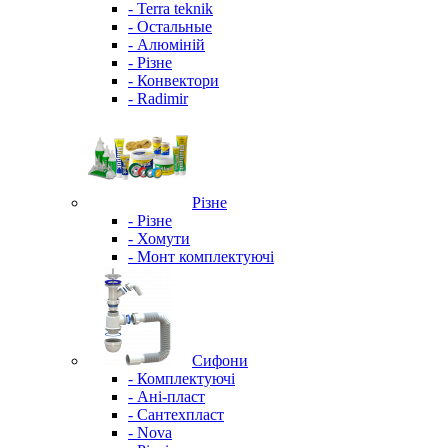
- Terra teknik
- Остальные
- Алюміній
- Різне
- Конвектори
- Radimir
Різне
- Різне
- Хомути
- Монт комплектуючі
Сифони
- Комплектуючі
- Ані-пласт
- Сантехпласт
- Nova