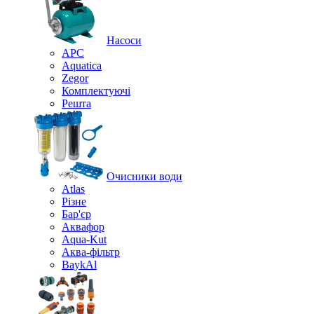
Насоси
APC
Aquatica
Zegor
Комплектуючі
Решта
Очисники води
Atlas
Різне
Бар'єр
Аквафор
Aqua-Kut
Аква-фільтр
BaykAl