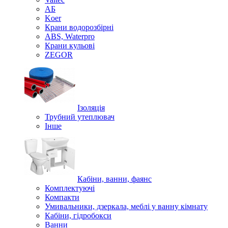
АБ
Koer
Крани водорозбірні
ABS, Waterpro
Крани кульові
ZEGOR
Ізоляція
Трубний утеплювач
Інше
Кабіни, ванни, фаянс
Комплектуючі
Компакти
Умивальники, дзеркала, меблі у ванну кімнату
Кабіни, гідробокси
Ванни