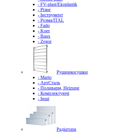
- FV-plast/Ekoplastik
- Різне
- Інструмент
- Розма/ITAL
- Fado
- Koer
- Baux
- Zegor
Рушникосушки
- Mario
- АртСталь
- Поливарм, Heizung
- Комплектуючі
- Інші
Радіатори