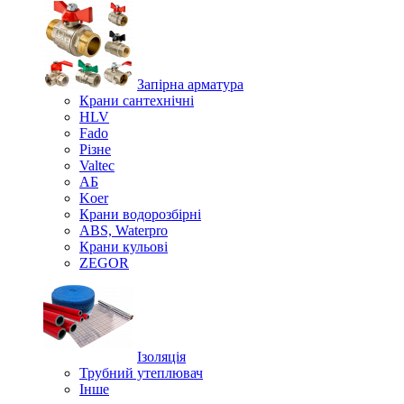
Запірна арматура
Крани сантехнічні
HLV
Fado
Різне
Valtec
АБ
Koer
Крани водорозбірні
ABS, Waterpro
Крани кульові
ZEGOR
Ізоляція
Трубний утеплювач
Інше