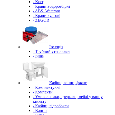
- Koer
- Крани водорозбірні
- ABS, Waterpro
- Крани кульові
- ZEGOR
Ізоляція
- Трубний утеплювач
- Інше
Кабіни, ванни, фаянс
- Комплектуючі
- Компакти
- Умивальники, дзеркала, меблі у ванну
кімнату
- Кабіни, гідробокси
- Ванни