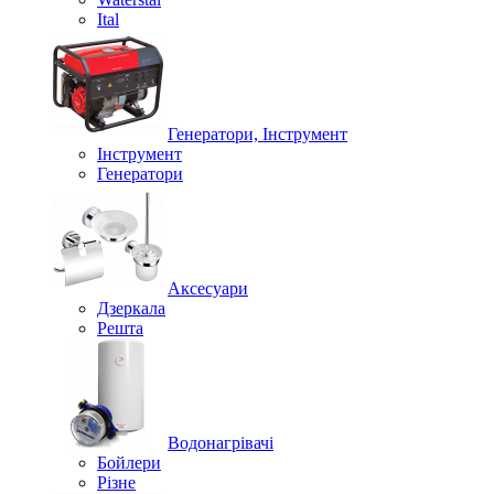
Ital
Генератори, Інструмент
Інструмент
Генератори
Аксесуари
Дзеркала
Решта
Водонагрівачі
Бойлери
Різне