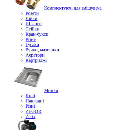
Комплектуючі для змішувача
Розети
Лійки
Шланги
Стійки
Кран-букси
Різне
Гусаки
Ручки, маховики
Аератори
Картриджі
Мийки
Kraft
Накладні
Різні
ZEGOR
Zerix