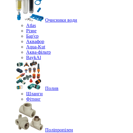
Очисники води
Atlas
Різне
Бар'єр
Аквафор
Aqua-Kut
Аква-фільтр
BaykAl
Полив
Шланги
Фітинг
Поліпропілен