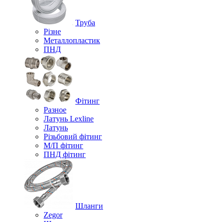
Труба
Різне
Металлопластик
ПНД
Фітинг
Разное
Латунь Lexline
Латунь
Різьбовий фітинг
М/П фітинг
ПНД фітинг
Шланги
Zegor