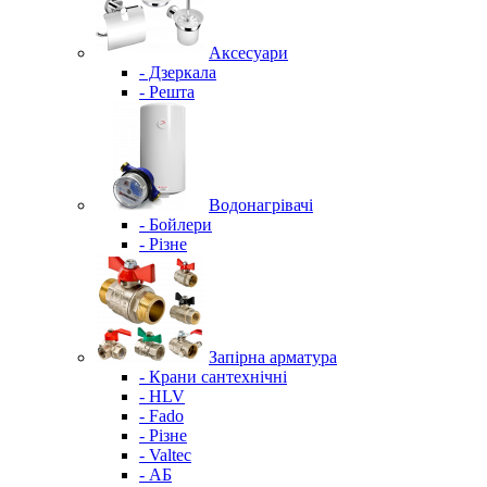
Аксесуари
- Дзеркала
- Решта
Водонагрівачі
- Бойлери
- Різне
Запірна арматура
- Крани сантехнічні
- HLV
- Fado
- Різне
- Valtec
- АБ