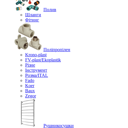
Полив
Шланги
Фітинг
Поліпропілен
Krono-plast
FV-plast/Ekoplastik
Різне
Інструмент
Розма/ITAL
Fado
Koer
Baux
Zegor
Рушникосушки