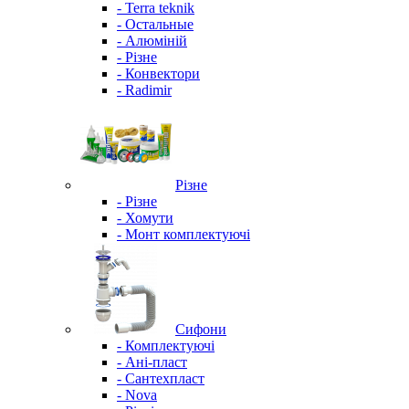
- Terra teknik
- Остальные
- Алюміній
- Різне
- Конвектори
- Radimir
Різне
- Різне
- Хомути
- Монт комплектуючі
Сифони
- Комплектуючі
- Ані-пласт
- Сантехпласт
- Nova