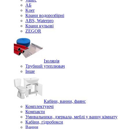
АБ
Koer
Крани водорозбірні
ABS, Waterpro
Крани кульові
ZEGOR
Ізоляція
Трубний утеплювач
Інше
Кабіни, ванни, фаянс
Комплектуючі
Компакти
Умивальники, дзеркала, меблі у ванну кімнату
Кабіни, гідробокси
Ванни