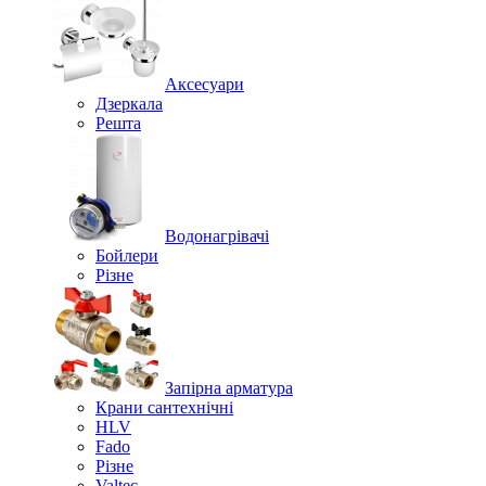
Аксесуари
Дзеркала
Решта
Водонагрівачі
Бойлери
Різне
Запірна арматура
Крани сантехнічні
HLV
Fado
Різне
Valtec