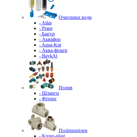
Очисники води
- Atlas
- Різне
- Бар'єр
- Аквафор
- Aqua-Kut
- Аква-фільтр
- BaykAl
Полив
- Шланги
- Фітинг
Поліпропілен
- Krono-plast