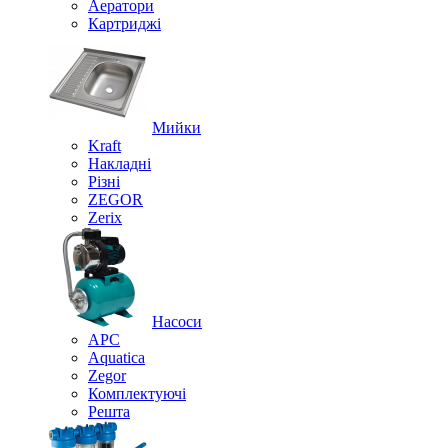
Аератори
Картриджі
Мийки
Kraft
Накладні
Різні
ZEGOR
Zerix
Насоси
APC
Aquatica
Zegor
Комплектуючі
Решта