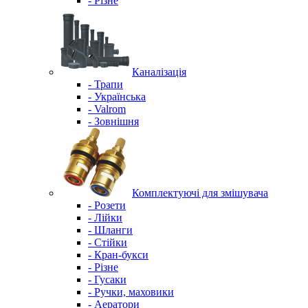
- Різне
Каналізація
- Трапи
- Українська
- Valrom
- Зовнішня
Комплектуючі для змішувача
- Розети
- Лійки
- Шланги
- Стійки
- Кран-букси
- Різне
- Гусаки
- Ручки, маховики
- Аератори