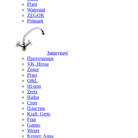
Різні
Waterstal
ZEGOR
Polmark
Змішувачі
Проточники
VK, Hessa
Zegor
Різні
O&L
Hi-non
Zerix
Haiba
Cron
Пластик
Kraft, Gerts
Frap
Gappo
Wezer
Kroner, Aqua