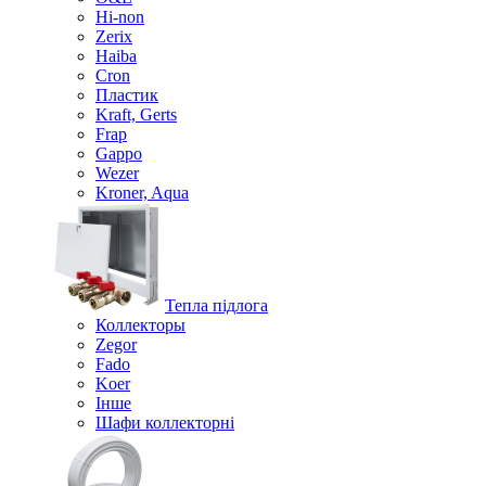
Hi-non
Zerix
Haiba
Cron
Пластик
Kraft, Gerts
Frap
Gappo
Wezer
Kroner, Aqua
Тепла підлога
Коллекторы
Zegor
Fado
Koer
Інше
Шафи коллекторні