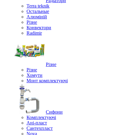
Радіатори
Terra teknik
Остальные
Алюміній
Різне
Конвектори
Radimir
Різне
Різне
Хомути
Монт комплектуючі
Сифони
Комплектуючі
Ані-пласт
Сантехпласт
Nova