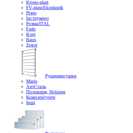
Krono-plast
FV-plast/Ekoplastik
Різне
Інструмент
Розма/ITAL
Fado
Koer
Baux
Zegor
Рушникосушки
Mario
АртСталь
Поливарм, Heizung
Комплектуючі
Інші