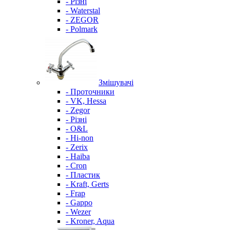
- Різні
- Waterstal
- ZEGOR
- Polmark
Змішувачі
- Проточники
- VK, Hessa
- Zegor
- Різні
- O&L
- Hi-non
- Zerix
- Haiba
- Cron
- Пластик
- Kraft, Gerts
- Frap
- Gappo
- Wezer
- Kroner, Aqua