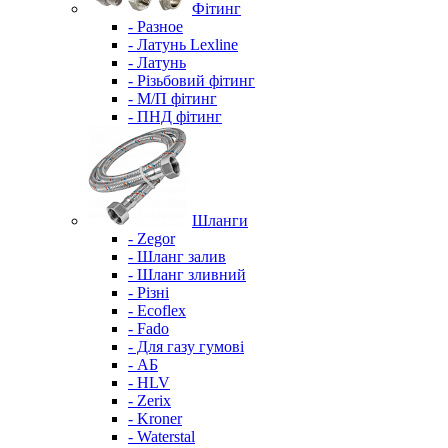
Фітинг
- Разное
- Латунь Lexline
- Латунь
- Різьбовий фітинг
- М/П фітинг
- ПНД фітинг
Шланги
- Zegor
- Шланг залив
- Шланг зливний
- Різні
- Ecoflex
- Fado
- Для газу гумові
- АБ
- HLV
- Zerix
- Kroner
- Waterstal