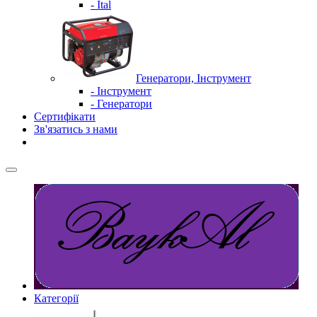
- Ital
Генератори, Інструмент
- Інструмент
- Генератори
Сертифікати
Зв'язатись з нами
Категорії