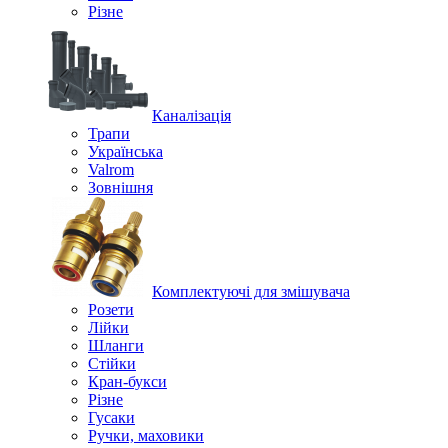
Різне
Каналізація
Трапи
Українська
Valrom
Зовнішня
Комплектуючі для змішувача
Розети
Лійки
Шланги
Стійки
Кран-букси
Різне
Гусаки
Ручки, маховики