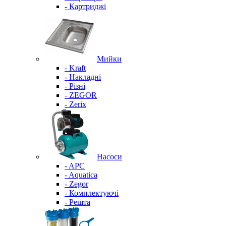
- Картриджі
Мийки
- Kraft
- Накладні
- Різні
- ZEGOR
- Zerix
Насоси
- APC
- Aquatica
- Zegor
- Комплектуючі
- Решта