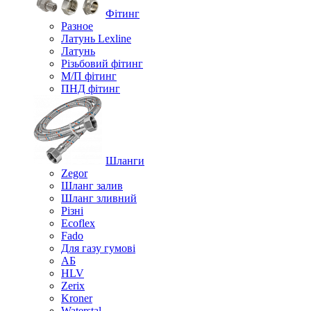
Фітинг
Разное
Латунь Lexline
Латунь
Різьбовий фітинг
М/П фітинг
ПНД фітинг
Шланги
Zegor
Шланг залив
Шланг зливний
Різні
Ecoflex
Fado
Для газу гумові
АБ
HLV
Zerix
Kroner
Waterstal