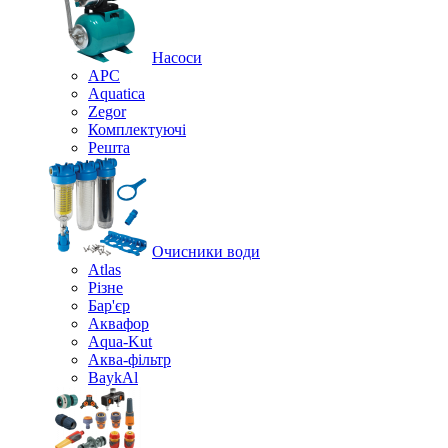
Насоси
APC
Aquatica
Zegor
Комплектуючі
Решта
Очисники води
Atlas
Різне
Бар'єр
Аквафор
Aqua-Kut
Аква-фільтр
BaykAl