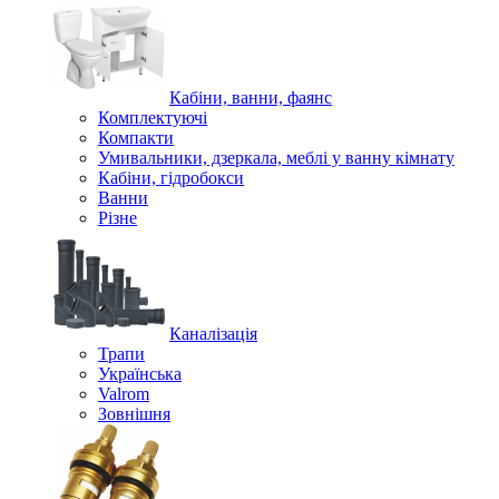
Кабіни, ванни, фаянс
Комплектуючі
Компакти
Умивальники, дзеркала, меблі у ванну кімнату
Кабіни, гідробокси
Ванни
Різне
Каналізація
Трапи
Українська
Valrom
Зовнішня