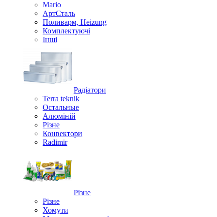
Mario
АртСталь
Поливарм, Heizung
Комплектуючі
Інші
Радіатори
Terra teknik
Остальные
Алюміній
Різне
Конвектори
Radimir
Різне
Різне
Хомути