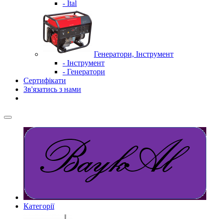
- Ital
Генератори, Інструмент
- Інструмент
- Генератори
Сертифікати
Зв'язатись з нами
Категорії