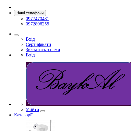
Наші телефони
0977470481
0972896255
Вхід
Сертифікати
Зв'язатись з нами
Вхід
Увійти
Категорії