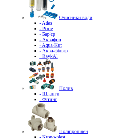
Очисники води
- Atlas
- Різне
- Бар'єр
- Аквафор
- Aqua-Kut
- Аква-фільтр
- BaykAl
Полив
- Шланги
- Фітинг
Поліпропілен
- Krono-plast