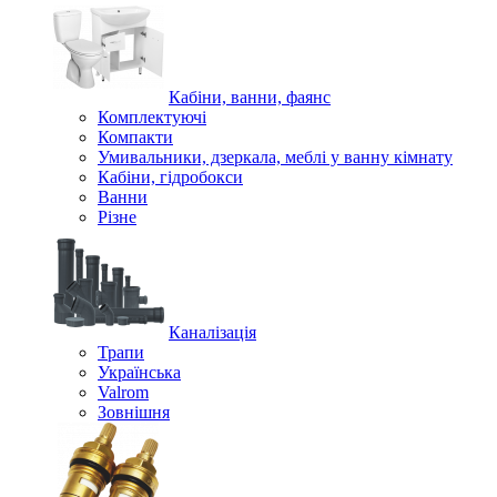
Кабіни, ванни, фаянс
Комплектуючі
Компакти
Умивальники, дзеркала, меблі у ванну кімнату
Кабіни, гідробокси
Ванни
Різне
Каналізація
Трапи
Українська
Valrom
Зовнішня