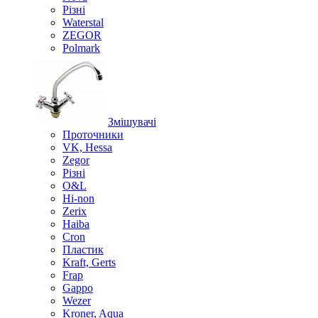
Різні
Waterstal
ZEGOR
Polmark
Змішувачі
Проточники
VK, Hessa
Zegor
Різні
O&L
Hi-non
Zerix
Haiba
Cron
Пластик
Kraft, Gerts
Frap
Gappo
Wezer
Kroner, Aqua