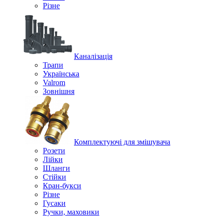
Різне
Каналізація
Трапи
Українська
Valrom
Зовнішня
Комплектуючі для змішувача
Розети
Лійки
Шланги
Стійки
Кран-букси
Різне
Гусаки
Ручки, маховики