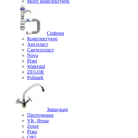
Монт комплектуючі
Сифони
Комплектуючі
Ані-пласт
Сантехпласт
Nova
Різні
Waterstal
ZEGOR
Polmark
Змішувачі
Проточники
VK, Hessa
Zegor
Різні
O&L