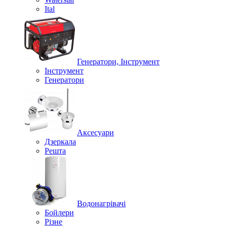
Ital
Генератори, Інструмент
Інструмент
Генератори
Аксесуари
Дзеркала
Решта
Водонагрівачі
Бойлери
Різне