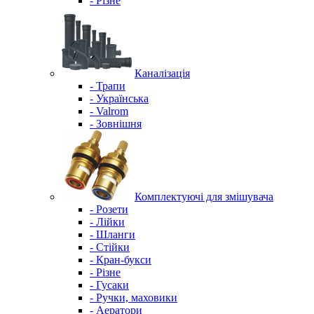
- Різне
Каналізація
- Трапи
- Українська
- Valrom
- Зовнішня
Комплектуючі для змішувача
- Розети
- Лійки
- Шланги
- Стійки
- Кран-букси
- Різне
- Гусаки
- Ручки, маховики
- Аератори