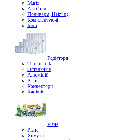
Mario
АртСталь
Поливарм, Heizung
Комплектуючі
Інші
Радіатори
Terra teknik
Остальные
Алюміній
Різне
Конвектори
Radimir
Різне
Різне
Хомути