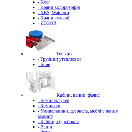
- Koer
- Крани водорозбірні
- ABS, Waterpro
- Крани кульові
- ZEGOR
Ізоляція
- Трубний утеплювач
- Інше
Кабіни, ванни, фаянс
- Комплектуючі
- Компакти
- Умивальники, дзеркала, меблі у ванну
кімнату
- Кабіни, гідробокси
- Ванни