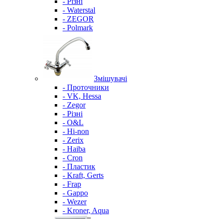
- Різні
- Waterstal
- ZEGOR
- Polmark
Змішувачі
- Проточники
- VK, Hessa
- Zegor
- Різні
- O&L
- Hi-non
- Zerix
- Haiba
- Cron
- Пластик
- Kraft, Gerts
- Frap
- Gappo
- Wezer
- Kroner, Aqua