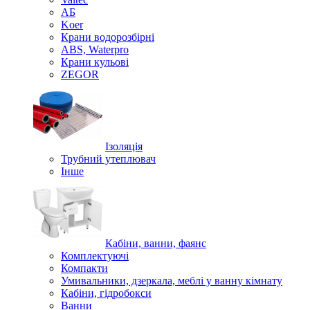
АБ
Koer
Крани водорозбірні
ABS, Waterpro
Крани кульові
ZEGOR
Ізоляція
Трубний утеплювач
Інше
Кабіни, ванни, фаянс
Комплектуючі
Компакти
Умивальники, дзеркала, меблі у ванну кімнату
Кабіни, гідробокси
Ванни