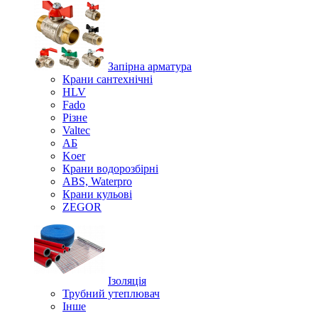
Запірна арматура
Крани сантехнічні
HLV
Fado
Різне
Valtec
АБ
Koer
Крани водорозбірні
ABS, Waterpro
Крани кульові
ZEGOR
Ізоляція
Трубний утеплювач
Інше