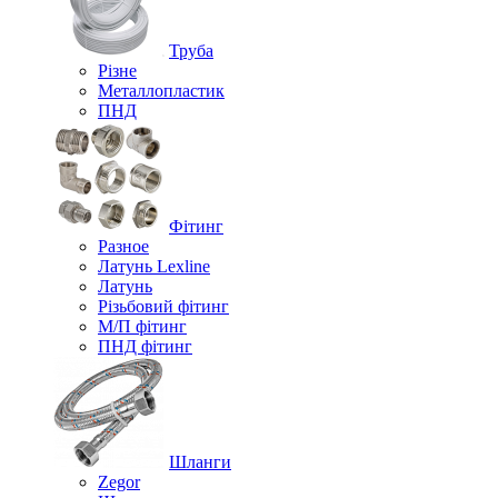
Труба
Різне
Металлопластик
ПНД
Фітинг
Разное
Латунь Lexline
Латунь
Різьбовий фітинг
М/П фітинг
ПНД фітинг
Шланги
Zegor