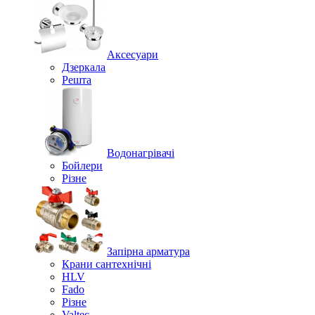
Аксесуари
Дзеркала
Решта
Водонагрівачі
Бойлери
Різне
Запірна арматура
Крани сантехнічні
HLV
Fado
Різне
Valtec