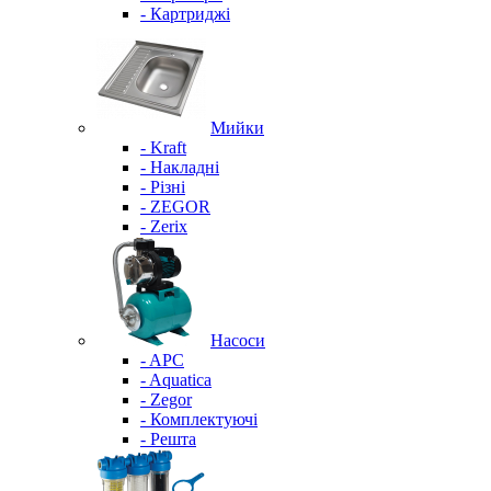
- Картриджі
Мийки
- Kraft
- Накладні
- Різні
- ZEGOR
- Zerix
Насоси
- APC
- Aquatica
- Zegor
- Комплектуючі
- Решта