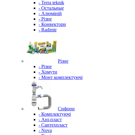
- Terra teknik
- Остальные
- Алюміній
- Різне
- Конвектори
- Radimir
Різне
- Різне
- Хомути
- Монт комплектуючі
Сифони
- Комплектуючі
- Ані-пласт
- Сантехпласт
- Nova