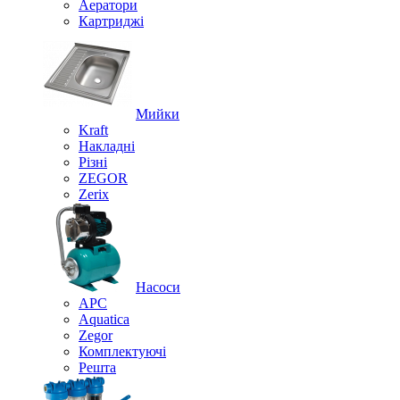
Аератори
Картриджі
Мийки
Kraft
Накладні
Різні
ZEGOR
Zerix
Насоси
APC
Aquatica
Zegor
Комплектуючі
Решта