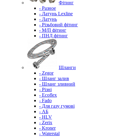
Фітинг
- Разное
- Латунь Lexline
- Латунь
- Різьбовий фітинг
- М/П фітинг
- ПНД фітинг
Шланги
- Zegor
- Шланг залив
- Шланг зливний
- Різні
- Ecoflex
- Fado
- Для газу гумові
- АБ
- HLV
- Zerix
- Kroner
- Waterstal