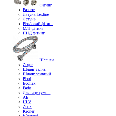
Фітинг
Разное
Латунь Lexline
Латунь
Різьбовий фітинг
М/П фітинг
ПНД фітинг
Шланги
Zegor
Шланг залив
Шланг зливний
Різні
Ecoflex
Fado
Для газу гумові
АБ
HLV
Zerix
Kroner
Waterstal