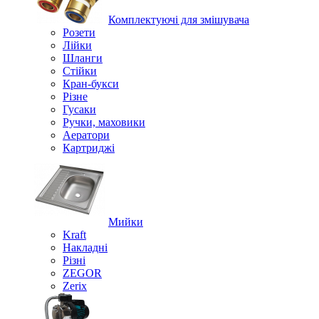
Комплектуючі для змішувача
Розети
Лійки
Шланги
Стійки
Кран-букси
Різне
Гусаки
Ручки, маховики
Аератори
Картриджі
Мийки
Kraft
Накладні
Різні
ZEGOR
Zerix