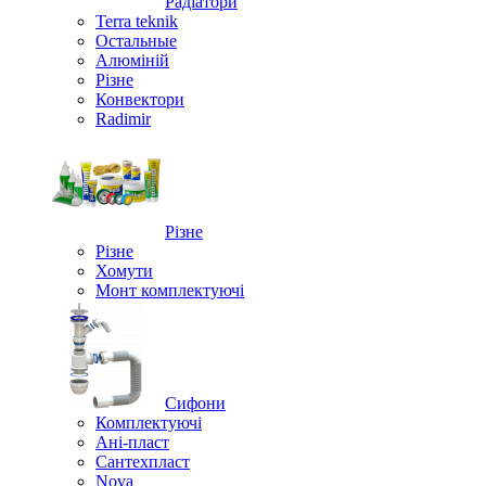
Радіатори
Terra teknik
Остальные
Алюміній
Різне
Конвектори
Radimir
Різне
Різне
Хомути
Монт комплектуючі
Сифони
Комплектуючі
Ані-пласт
Сантехпласт
Nova