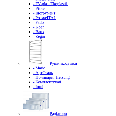
- FV-plast/Ekoplastik
- Різне
- Інструмент
- Розма/ITAL
- Fado
- Koer
- Baux
- Zegor
Рушникосушки
- Mario
- АртСталь
- Поливарм, Heizung
- Комплектуючі
- Інші
Радіатори