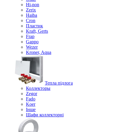
Hi-non
Zerix
Haiba
Cron
Пластик
Kraft, Gerts
Frap
Gappo
Wezer
Kroner, Aqua
Тепла підлога
Коллекторы
Zegor
Fado
Koer
Інше
Шафи коллекторні