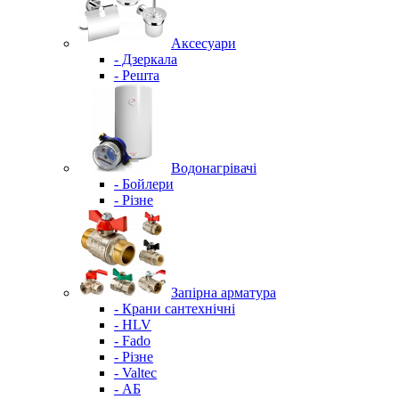
Аксесуари
- Дзеркала
- Решта
Водонагрівачі
- Бойлери
- Різне
Запірна арматура
- Крани сантехнічні
- HLV
- Fado
- Різне
- Valtec
- АБ