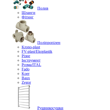
Полив
Шланги
Фітинг
Поліпропілен
Krono-plast
FV-plast/Ekoplastik
Різне
Інструмент
Розма/ITAL
Fado
Koer
Baux
Zegor
Рушникосушки