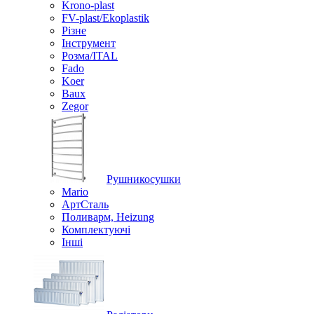
Krono-plast
FV-plast/Ekoplastik
Різне
Інструмент
Розма/ITAL
Fado
Koer
Baux
Zegor
Рушникосушки
Mario
АртСталь
Поливарм, Heizung
Комплектуючі
Інші