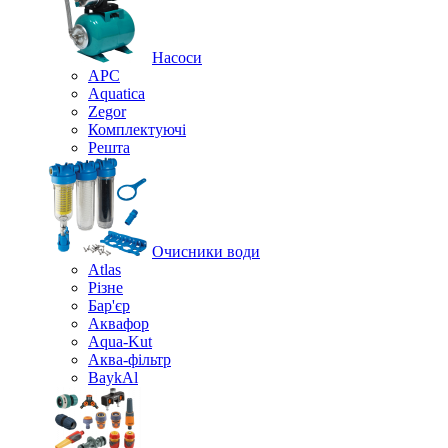
Насоси
APC
Aquatica
Zegor
Комплектуючі
Решта
Очисники води
Atlas
Різне
Бар'єр
Аквафор
Aqua-Kut
Аква-фільтр
BaykAl