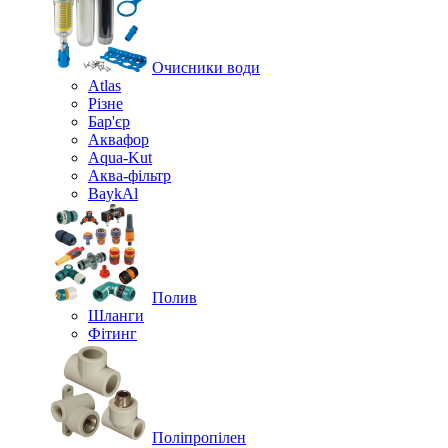
Очисники води
Atlas
Різне
Бар'єр
Аквафор
Aqua-Kut
Аква-фільтр
BaykAl
Полив
Шланги
Фітинг
Поліпропілен