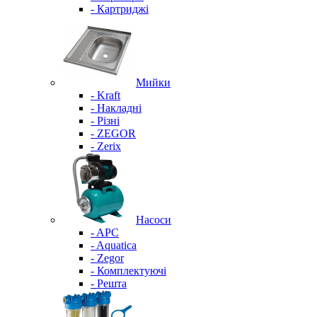
- Картриджі
Мийки
- Kraft
- Накладні
- Різні
- ZEGOR
- Zerix
Насоси
- APC
- Aquatica
- Zegor
- Комплектуючі
- Решта