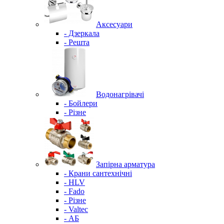
Аксесуари
- Дзеркала
- Решта
Водонагрівачі
- Бойлери
- Різне
Запірна арматура
- Крани сантехнічні
- HLV
- Fado
- Різне
- Valtec
- АБ