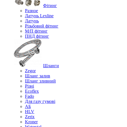
Фітинг
Разное
Латунь Lexline
Латунь
Різьбовий фітинг
М/П фітинг
ПНД фітинг
Шланги
Zegor
Шланг залив
Шланг зливний
Різні
Ecoflex
Fado
Для газу гумові
АБ
HLV
Zerix
Kroner
Waterstal