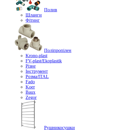
Полив
Шланги
Фітинг
Поліпропілен
Krono-plast
FV-plast/Ekoplastik
Різне
Інструмент
Розма/ITAL
Fado
Koer
Baux
Zegor
Рушникосушки