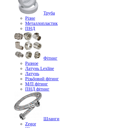
Труба
Різне
Металлопластик
ПНД
Фітинг
Разное
Латунь Lexline
Латунь
Різьбовий фітинг
М/П фітинг
ПНД фітинг
Шланги
Zegor