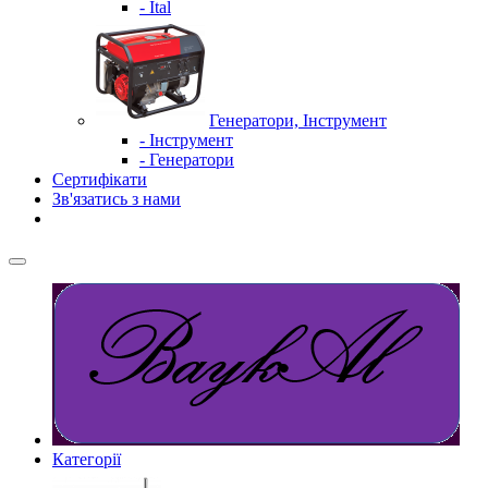
- Ital
Генератори, Інструмент
- Інструмент
- Генератори
Сертифікати
Зв'язатись з нами
Категорії