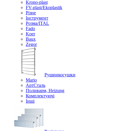
Krono-plast
FV-plast/Ekoplastik
Різне
Інструмент
Розма/ITAL
Fado
Koer
Baux
Zegor
Рушникосушки
Mario
АртСталь
Поливарм, Heizung
Комплектуючі
Інші