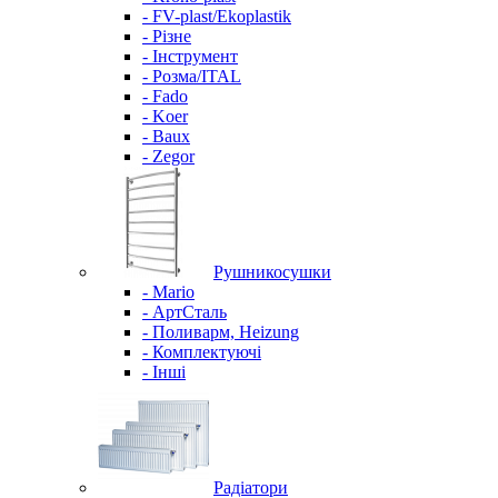
- FV-plast/Ekoplastik
- Різне
- Інструмент
- Розма/ITAL
- Fado
- Koer
- Baux
- Zegor
Рушникосушки
- Mario
- АртСталь
- Поливарм, Heizung
- Комплектуючі
- Інші
Радіатори