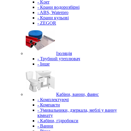
- Koer
- Крани водорозбірні
- ABS, Waterpro
- Крани кульові
- ZEGOR
Ізоляція
- Трубний утеплювач
- Інше
Кабіни, ванни, фаянс
- Комплектуючі
- Компакти
- Умивальники, дзеркала, меблі у ванну
кімнату
- Кабіни, гідробокси
- Ванни