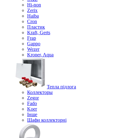
Hi-non
Zerix
Haiba
Cron
Пластик
Kraft, Gerts
Frap
Gappo
Wezer
Kroner, Aqua
Тепла підлога
Коллекторы
Zegor
Fado
Koer
Інше
Шафи коллекторні