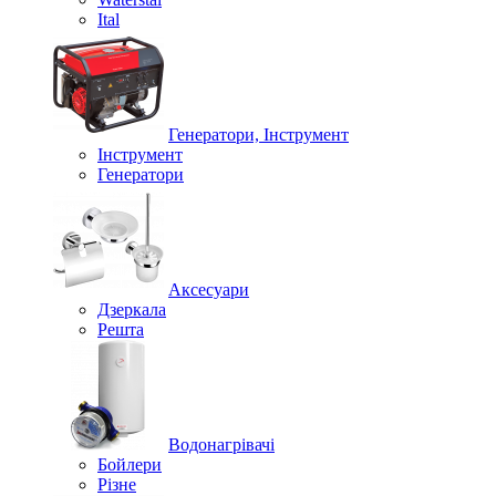
Ital
Генератори, Інструмент
Інструмент
Генератори
Аксесуари
Дзеркала
Решта
Водонагрівачі
Бойлери
Різне