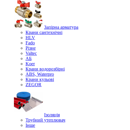
Запірна арматура
Крани сантехнічні
HLV
Fado
Різне
Valtec
АБ
Koer
Крани водорозбірні
ABS, Waterpro
Крани кульові
ZEGOR
Ізоляція
Трубний утеплювач
Інше