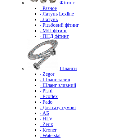
Фітинг
- Разное
- Латунь Lexline
- Латунь
- Різьбовий фітинг
- М/П фітинг
- ПНД фітинг
Шланги
- Zegor
- Шланг залив
- Шланг зливний
- Різні
- Ecoflex
- Fado
- Для газу гумові
- АБ
- HLV
- Zerix
- Kroner
- Waterstal