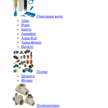
Очисники води
Atlas
Різне
Бар'єр
Аквафор
Aqua-Kut
Аква-фільтр
BaykAl
Полив
Шланги
Фітинг
Поліпропілен