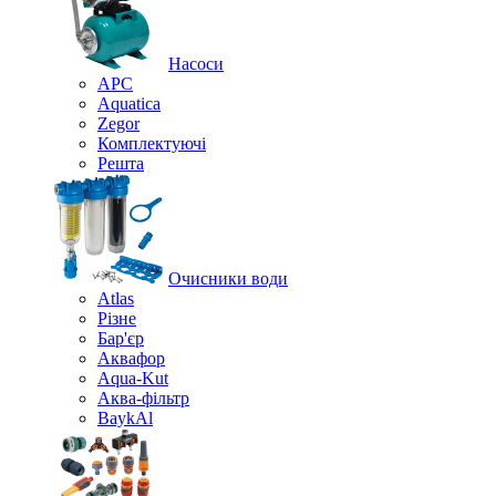
Насоси
APC
Aquatica
Zegor
Комплектуючі
Решта
Очисники води
Atlas
Різне
Бар'єр
Аквафор
Aqua-Kut
Аква-фільтр
BaykAl