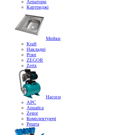
Аератори
Картриджі
Мийки
Kraft
Накладні
Різні
ZEGOR
Zerix
Насоси
APC
Aquatica
Zegor
Комплектуючі
Решта