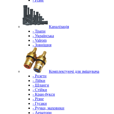
- Різне
Каналізація
- Трапи
- Українська
- Valrom
- Зовнішня
Комплектуючі для змішувача
- Розети
- Лійки
- Шланги
- Стійки
- Кран-букси
- Різне
- Гусаки
- Ручки, маховики
- Аератори