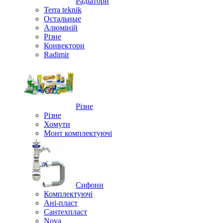
Радіатори
Terra teknik
Остальные
Алюміній
Різне
Конвектори
Radimir
Різне
Різне
Хомути
Монт комплектуючі
Сифони
Комплектуючі
Ані-пласт
Сантехпласт
Nova