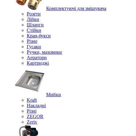
Комплектуючі для змішувача
Розети
Лійки
Шланги
Стійки
Кран-букси
Різне
Гусаки
Ручки, маховики
Аератори
Картриджі
Мийки
Kraft
Накладні
Різні
ZEGOR
Zerix