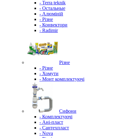
- Terra teknik
- Остальные
- Алюміній
- Різне
- Конвектори
- Radimir
Різне
- Різне
- Хомути
- Монт комплектуючі
Сифони
- Комплектуючі
- Ані-пласт
- Сантехпласт
- Nova