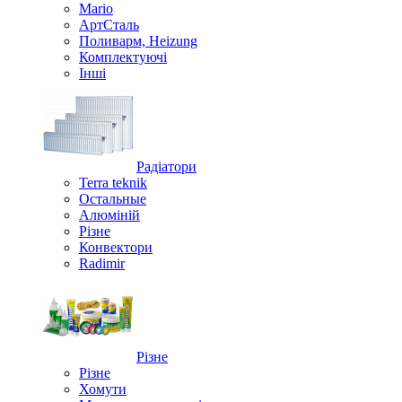
Mario
АртСталь
Поливарм, Heizung
Комплектуючі
Інші
Радіатори
Terra teknik
Остальные
Алюміній
Різне
Конвектори
Radimir
Різне
Різне
Хомути