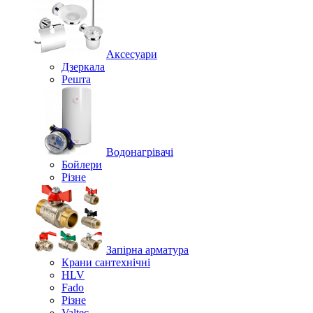
Аксесуари
Дзеркала
Решта
Водонагрівачі
Бойлери
Різне
Запірна арматура
Крани сантехнічні
HLV
Fado
Різне
Valtec