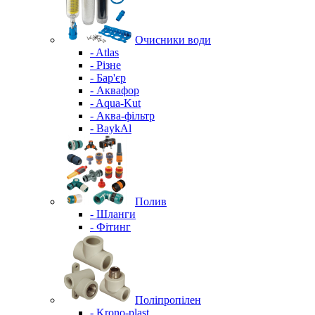
Очисники води
- Atlas
- Різне
- Бар'єр
- Аквафор
- Aqua-Kut
- Аква-фільтр
- BaykAl
Полив
- Шланги
- Фітинг
Поліпропілен
- Krono-plast