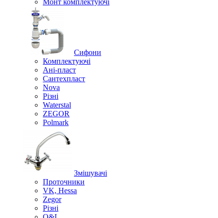
Монт комплектуючі
Сифони
Комплектуючі
Ані-пласт
Сантехпласт
Nova
Різні
Waterstal
ZEGOR
Polmark
Змішувачі
Проточники
VK, Hessa
Zegor
Різні
O&L