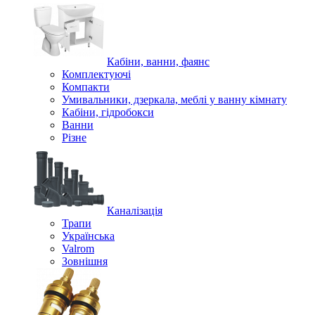
Кабіни, ванни, фаянс
Комплектуючі
Компакти
Умивальники, дзеркала, меблі у ванну кімнату
Кабіни, гідробокси
Ванни
Різне
Каналізація
Трапи
Українська
Valrom
Зовнішня