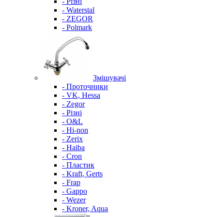
- Різні
- Waterstal
- ZEGOR
- Polmark
Змішувачі
- Проточники
- VK, Hessa
- Zegor
- Різні
- O&L
- Hi-non
- Zerix
- Haiba
- Cron
- Пластик
- Kraft, Gerts
- Frap
- Gappo
- Wezer
- Kroner, Aqua