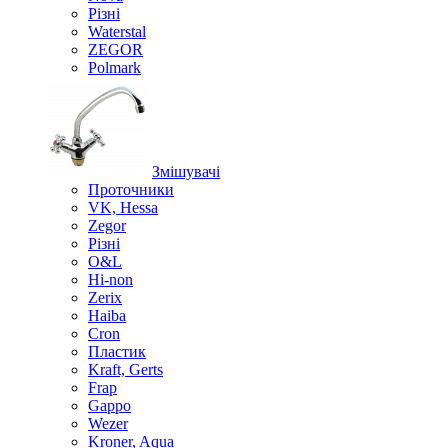
Різні
Waterstal
ZEGOR
Polmark
Змішувачі
Проточники
VK, Hessa
Zegor
Різні
O&L
Hi-non
Zerix
Haiba
Cron
Пластик
Kraft, Gerts
Frap
Gappo
Wezer
Kroner, Aqua