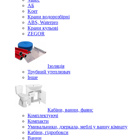
АБ
Koer
Крани водорозбірні
ABS, Waterpro
Крани кульові
ZEGOR
Ізоляція
Трубний утеплювач
Інше
Кабіни, ванни, фаянс
Комплектуючі
Компакти
Умивальники, дзеркала, меблі у ванну кімнату
Кабіни, гідробокси
Ванни